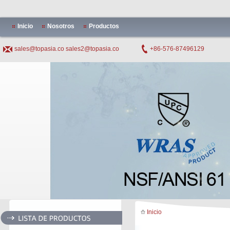
Inicio
Nosotros
Productos
sales@topasia.co
sales2@topasia.co
+86-576-87496129
Inicio